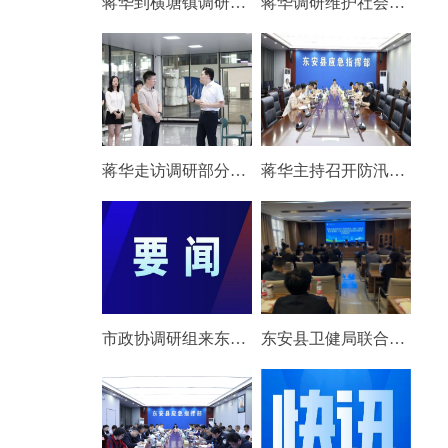
蒋华到横塘镇调研民生实事推进情况
蒋华调研维护社会稳定和综治中心运行工作
蒋华走访调研部分重点企业
蒋华主持召开防汛会商视频会
市政协调研组来东安开展专题调研
东安县卫健局联合湖南省直中医医院举办紧密型医联体中层管理干部能力提升培训班