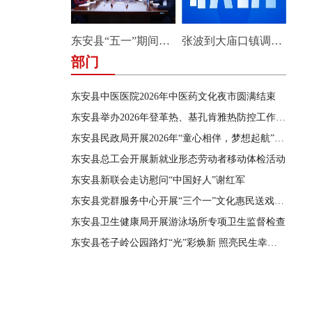
东安县“五一”期间安全防范工作部署会暨县应安委会第三次全体成员会议召开
张波到大庙口镇调研安全生产和防汛工作
部门
东安县中医医院2026年中医药文化夜市圆满结束
东安县举办2026年登革热、基孔肯雅热防控工作会议暨蚊媒传染病防控业务培训应急演练
东安县民政局开展2026年“童心相伴，梦想起航”留守困境儿童暑期成长营主题服务活动
东安县总工会开展新就业形态劳动者移动体检活动
东安县新联会走访慰问“中国好人”谢红军
东安县党群服务中心开展“三个一”文化惠民送戏下乡演出活动
东安县卫生健康局开展游泳场所专项卫生监督检查
东安县苍子岭公园路灯“光”彩焕新 照亮民生幸福路