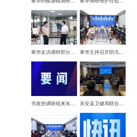
蒋华到横塘镇调研民生实事推进情况
蒋华调研维护社会稳定和综治中心运行工作
蒋华走访调研部分重点企业
蒋华主持召开防汛会商视频会
市政协调研组来东安开展专题调研
东安县卫健局联合湖南省直中医医院举办紧密型医联体中层管理干部能力提升培训班