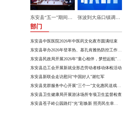
东安县“五一”期间安全防范工作部署会暨县应安委会第三次全体成员会议召开
张波到大庙口镇调研安全生产和防汛工作
部门
东安县中医医院2026年中医药文化夜市圆满结束
东安县举办2026年登革热、基孔肯雅热防控工作会议暨蚊媒传染病防控业务培训应急演练
东安县民政局开展2026年“童心相伴，梦想起航”留守困境儿童暑期成长营主题服务活动
东安县总工会开展新就业形态劳动者移动体检活动
东安县新联会走访慰问“中国好人”谢红军
东安县党群服务中心开展“三个一”文化惠民送戏下乡演出活动
东安县卫生健康局开展游泳场所专项卫生监督检查
东安县苍子岭公园路灯“光”彩焕新 照亮民生幸福路