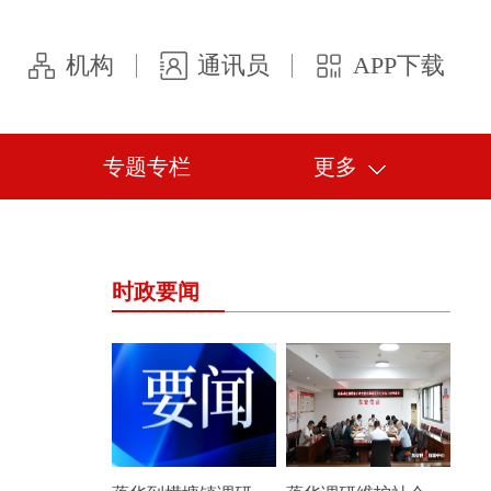
机构
通讯员
APP下载
专题专栏
更多
时政要闻