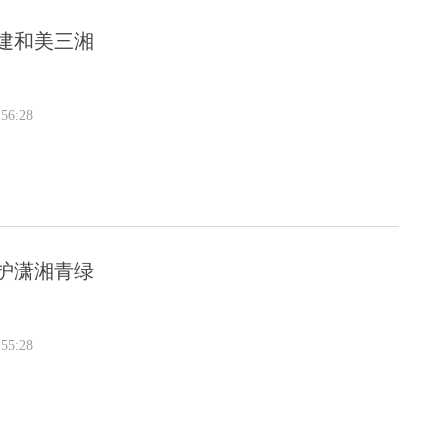
建和美三湘
56:28
护潇湘青绿
55:28