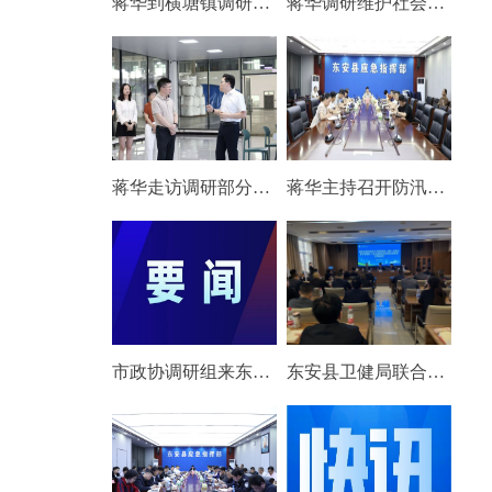
蒋华到横塘镇调研民生实事推进情况
蒋华调研维护社会稳定和综治中心运行工作
蒋华走访调研部分重点企业
蒋华主持召开防汛会商视频会
市政协调研组来东安开展专题调研
东安县卫健局联合湖南省直中医医院举办紧密型医联体中层管理干部能力提升培训班