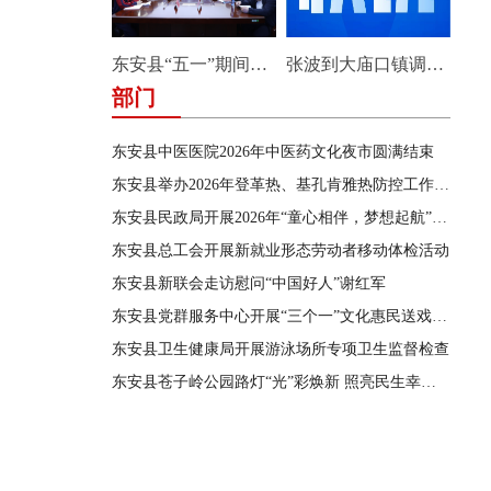
东安县“五一”期间安全防范工作部署会暨县应安委会第三次全体成员会议召开
张波到大庙口镇调研安全生产和防汛工作
部门
东安县中医医院2026年中医药文化夜市圆满结束
东安县举办2026年登革热、基孔肯雅热防控工作会议暨蚊媒传染病防控业务培训应急演练
东安县民政局开展2026年“童心相伴，梦想起航”留守困境儿童暑期成长营主题服务活动
东安县总工会开展新就业形态劳动者移动体检活动
东安县新联会走访慰问“中国好人”谢红军
东安县党群服务中心开展“三个一”文化惠民送戏下乡演出活动
东安县卫生健康局开展游泳场所专项卫生监督检查
东安县苍子岭公园路灯“光”彩焕新 照亮民生幸福路