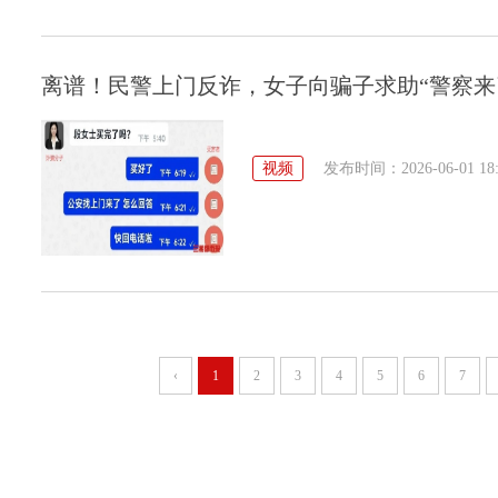
离谱！民警上门反诈，女子向骗子求助“警察来
视频
发布时间：2026-06-01 18:
‹
1
2
3
4
5
6
7